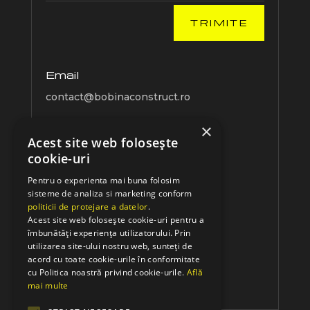
TRIMITE
Email
contact@bobinaconstruct.ro
×
Acest site web folosește
cookie-uri
Telefon
Pentru o experienta mai buna folosim
0767637105
sisteme de analiza si marketing conform
politicii de protejare a datelor
.
+40760974194
Acest site web folosește cookie-uri pentru a
îmbunătăți experiența utilizatorului. Prin
Follow Us
utilizarea site-ului nostru web, sunteți de
acord cu toate cookie-urile în conformitate
cu Politica noastră privind cookie-urile.
Află
mai multe